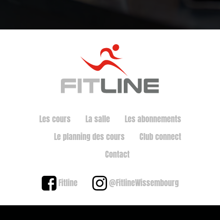
Les cours
La salle
Les abonnements
Le planning des cours
Club connect
Contact
Fitline
@FitlineWissembourg