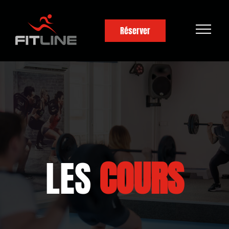
MH Fitline
Réserver
LES
COURS