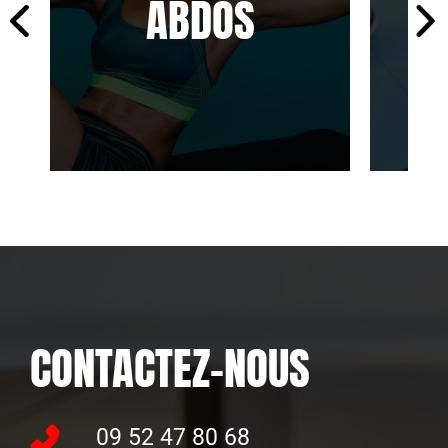
ABDOS
B
CONTACTEZ-NOUS
09 52 47 80 68