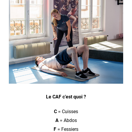
Le CAF c’est quoi ?
C
= Cuisses
A
= Abdos
F
= Fessiers