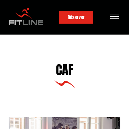
MH Fitline
Réserver
CAF